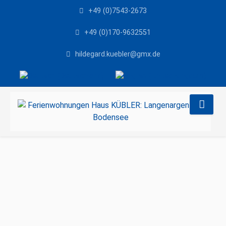
+49 (0)7543-2673
+49 (0)170-9632551
hildegard.kuebler@gmx.de
Sprache auswählen