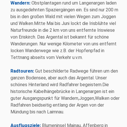
Wandern:
Obstplantagen rund um Langenargen laden
zu ausgedehnten Spaziergängen ein. Es sind nur 200 m
bis in den großen Wald mit vielen Wegen zum Joggen
und Walken.Mitte Mai bis Juni lockt die Irisblühte viel
Naturfreunde in die 2 km von uns entfernte Iriswiese
von Eriskirch. Das Argental ist bekannt für schöne
Wanderungen. Nur wenige Kilometer von uns entfernt
locken Wanderwege wie z.B. der Hopfenpfad in
Tettnang abseits vom Verkehr u.v.m.
R
adtouren:
Gut beschilderte Radwege führen um den
ganzen Bodensee, aber auch das Argental. Unser
schönes Hinterland wird Radfahrer begeistern.Die
historische Kabelhängebrücke in Langenargen ist ein
guter Ausgangspunkt für Wandern,Joggen,Walken oder
Radfahren beidseitig entlang der Argen von der
Mündung bis nach Laimnau.
Ausflugsziele:
Blumeninsel Mainau, Affenberg in